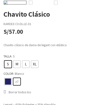
Chavito Clásico
KARDEX
CV-DL-LE-01
S/
57.00
Chavito clásico de dama de legant con elástico
TALLA
: S
S
M
L
XL
COLOR
: Blanco
Borrar todos los
Legant – 65% Poliester y 35% Algodón