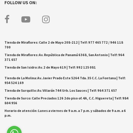
FOLLOW US ON:
Tienda de Miraflores: Calle 2 de Mayo 208-212 | Telf: 977 465 772 / 946 118
700
Tienda de Miraflores: Av. República de Panamá 6368, San Antonio | Telf: 964
371 657
Tienda de San Isidro: Av. 2 de Mayo 619 | Telf: 992 125 081
Tienda de La Molina: Av. Javier Prado Este 5264 Tda. 35 C.C. La Fontana | Telf:
954 524 169
Tienda de Surquillo: Av. Villarán 744 Urb. Los Sauces | Telf: 964 371 657
Tienda de Surco: Calle Preciados 126 2do piso of. 4A, C.C. Higuereta | Telf: 984
804 956
Horario de atención: Lunes a viernes de 9 a.m. a 7 p.m. y sábados de 9 a.m. a 6
p.m.