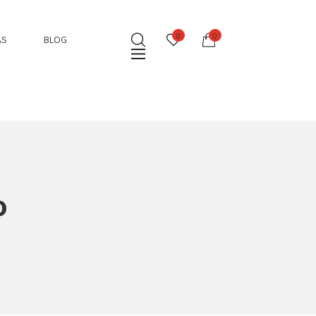
0
0
AS
BLOG
o