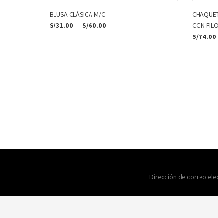
BLUSA CLÁSICA M/C
CHAQUET
S/
31.00
–
S/
60.00
CON FILO
S/
74.00
Dirección de correo ele