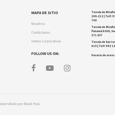
MAPA DE SITIO
Tienda de Miraflo
208-212 | Telf: 9
700
Nosotros
Tienda de Miraflo
Panamá 6368, San
Contáctanos
371 657
Ventas Corporativas
Tienda de San Isi
619 | Telf: 992 1
FOLLOW US ON:
Horario de atenci
esarrollado por Black Pass.