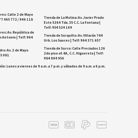
res: Calle 2 de Mayo
Tienda de La Molina: Av. Javier Prado
77 465 772 / 946 118
Este 5264 Tda. 35 C.C. La Fontana |
Telf: 954 524 169
res: Av. República de
Tienda de Surquillo: Av. Villarán 744
 Antonio | Telf: 964
Urb. Los Sauces | Telf: 964 371 657
Tienda de Surco: Calle Preciados 126
dro: Av. 2 de Mayo
2do piso of. 4A, C.C. Higuereta | Telf:
25 081
984 804 956
ón: Lunes a viernes de 9 a.m. a 7 p.m. y sábados de 9 a.m. a 6 p.m.