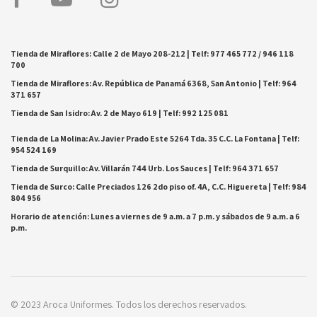
Tienda de Miraflores: Calle 2 de Mayo 208-212 | Telf: 977 465 772 / 946 118
700
Tienda de Miraflores: Av. República de Panamá 6368, San Antonio | Telf: 964
371 657
Tienda de San Isidro: Av. 2 de Mayo 619 | Telf: 992 125 081
Tienda de La Molina: Av. Javier Prado Este 5264 Tda. 35 C.C. La Fontana | Telf:
954 524 169
Tienda de Surquillo: Av. Villarán 744 Urb. Los Sauces | Telf: 964 371 657
Tienda de Surco: Calle Preciados 126 2do piso of. 4A, C.C. Higuereta | Telf: 984
804 956
Horario de atención: Lunes a viernes de 9 a.m. a 7 p.m. y sábados de 9 a.m. a 6
p.m.
© 2023 Aroca Uniformes. Todos los derechos reservados.