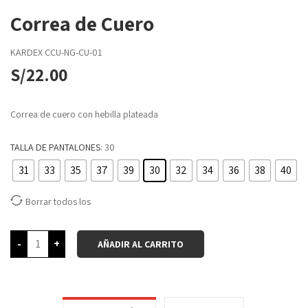
Correa de Cuero
KARDEX
CCU-NG-CU-01
S/
22.00
Correa de cuero con hebilla plateada
TALLA DE PANTALONES
: 30
31
33
35
37
39
30
32
34
36
38
40
Borrar todos los
-
+
AÑADIR AL CARRITO