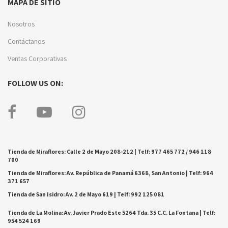
MAPA DE SITIO
Nosotros
Contáctanos
Ventas Corporativas
FOLLOW US ON:
Tienda de Miraflores: Calle 2 de Mayo 208-212 | Telf: 977 465 772 / 946 118
700
Tienda de Miraflores: Av. República de Panamá 6368, San Antonio | Telf: 964
371 657
Tienda de San Isidro: Av. 2 de Mayo 619 | Telf: 992 125 081
Tienda de La Molina: Av. Javier Prado Este 5264 Tda. 35 C.C. La Fontana | Telf:
954 524 169