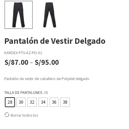
Pantalón de Vestir Delgado
KARDEX
PTV-AZ-PD-01
S/
87.00
–
S/
95.00
Pantalón de vestir de caballero de Polystel delgado
TALLA DE PANTALONES
: 28
28
30
32
34
36
38
Borrar todos los