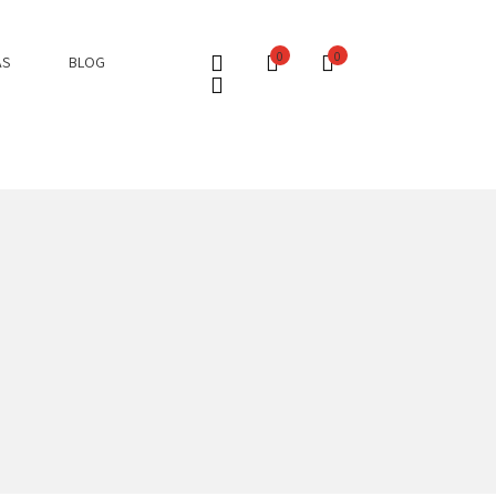
0
0
AS
BLOG