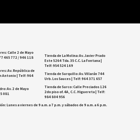
res: Calle 2 de Mayo
Tienda de La Molina: Av. Javier Prado
77 465 772 / 946 118
Este 5264 Tda. 35 C.C. La Fontana |
Telf: 954 524 169
res: Av. República de
Tienda de Surquillo: Av. Villarán 744
 Antonio | Telf: 964
Urb. Los Sauces | Telf: 964 371 657
Tienda de Surco: Calle Preciados 126
dro: Av. 2 de Mayo
2do piso of. 4A, C.C. Higuereta | Telf:
25 081
984 804 956
ón: Lunes a viernes de 9 a.m. a 7 p.m. y sábados de 9 a.m. a 6 p.m.