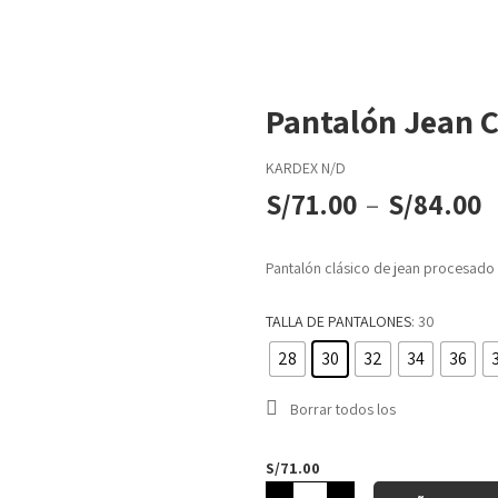
Pantalón Jean C
KARDEX
N/D
S/
71.00
–
S/
84.00
Pantalón clásico de jean procesado 
TALLA DE PANTALONES
: 30
28
30
32
34
36
Borrar todos los
S/
71.00