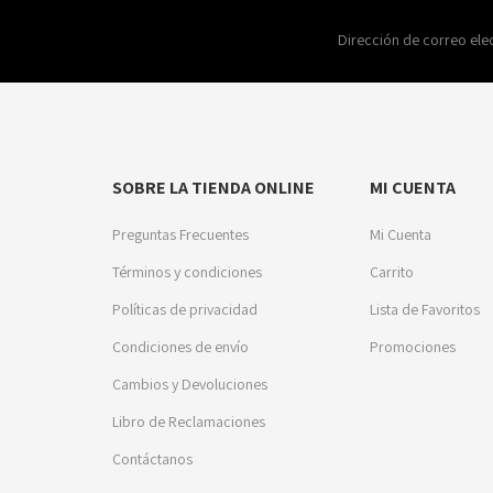
Dirección de correo ele
SOBRE LA TIENDA ONLINE
MI CUENTA
Preguntas Frecuentes
Mi Cuenta
Términos y condiciones
Carrito
Políticas de privacidad
Lista de Favoritos
Condiciones de envío
Promociones
Cambios y Devoluciones
Libro de Reclamaciones
Contáctanos