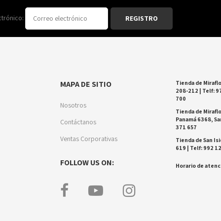
ctrónico:
MAPA DE SITIO
Tienda de Miraflo
208-212 | Telf: 9
700
Nosotros
Tienda de Miraflo
Panamá 6368, San
Contáctanos
371 657
Ventas Corporativas
Tienda de San Isi
619 | Telf: 992 1
FOLLOW US ON:
Horario de atenci