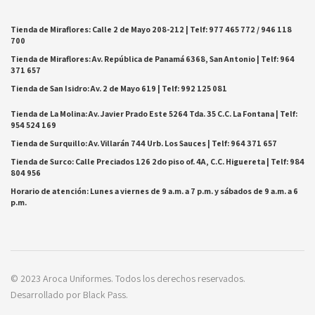
Tienda de Miraflores: Calle 2 de Mayo 208-212 | Telf: 977 465 772 / 946 118
700
Tienda de Miraflores: Av. República de Panamá 6368, San Antonio | Telf: 964
371 657
Tienda de San Isidro: Av. 2 de Mayo 619 | Telf: 992 125 081
Tienda de La Molina: Av. Javier Prado Este 5264 Tda. 35 C.C. La Fontana | Telf:
954 524 169
Tienda de Surquillo: Av. Villarán 744 Urb. Los Sauces | Telf: 964 371 657
Tienda de Surco: Calle Preciados 126 2do piso of. 4A, C.C. Higuereta | Telf: 984
804 956
Horario de atención: Lunes a viernes de 9 a.m. a 7 p.m. y sábados de 9 a.m. a 6
p.m.
© 2023 Aroca Uniformes. Todos los derechos reservados.
Desarrollado por Black Pass.