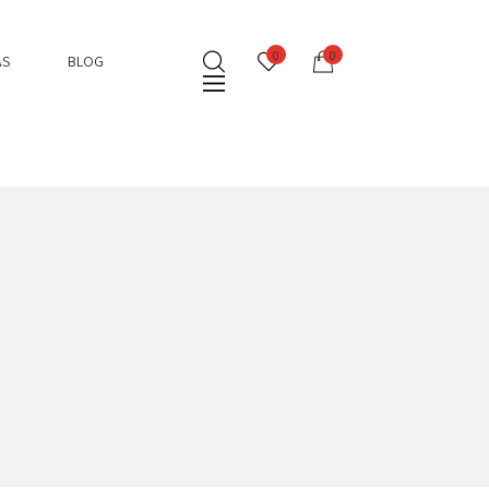
0
0
AS
BLOG