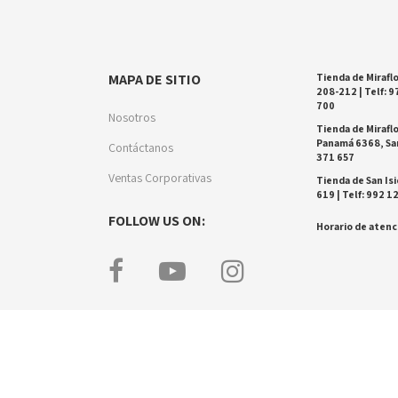
MAPA DE SITIO
Tienda de Miraflo
208-212 | Telf: 9
700
Nosotros
Tienda de Miraflo
Panamá 6368, San
Contáctanos
371 657
Ventas Corporativas
Tienda de San Isi
619 | Telf: 992 1
FOLLOW US ON:
Horario de atenci
esarrollado por Black Pass.