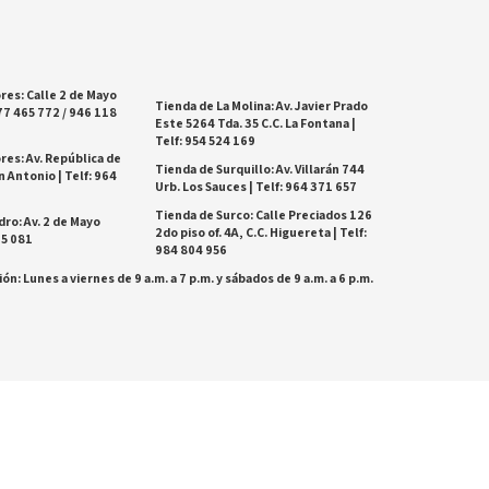
res: Calle 2 de Mayo
Tienda de La Molina: Av. Javier Prado
77 465 772 / 946 118
Este 5264 Tda. 35 C.C. La Fontana |
Telf: 954 524 169
res: Av. República de
Tienda de Surquillo: Av. Villarán 744
 Antonio | Telf: 964
Urb. Los Sauces | Telf: 964 371 657
Tienda de Surco: Calle Preciados 126
dro: Av. 2 de Mayo
2do piso of. 4A, C.C. Higuereta | Telf:
25 081
984 804 956
ón: Lunes a viernes de 9 a.m. a 7 p.m. y sábados de 9 a.m. a 6 p.m.