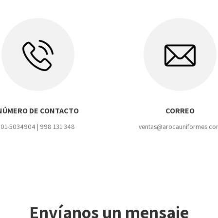
NÚMERO DE CONTACTO
CORREO
01-5034904 | 998 131 348
ventas@arocauniformes.c
Envíanos un mensaje