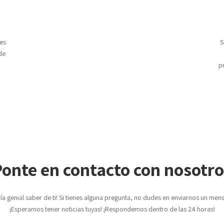
les
S
de
p
onte en contacto con nosotro
ría genial saber de ti! Si tienes alguna pregunta, no dudes en enviarnos un mens
¡Esperamos tener noticias tuyas! ¡Respondemos dentro de las 24 horas!