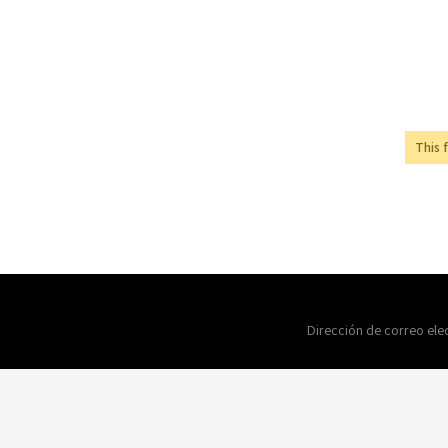
This 
Dirección de correo ele