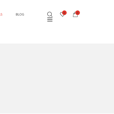
0
0
AS
BLOG