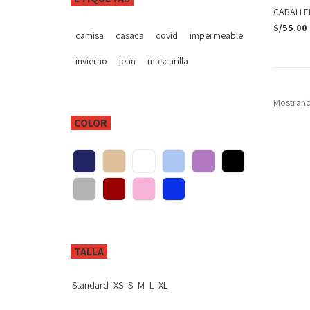
CABALL
S/
55.00
camisa
casaca
covid
impermeable
invierno
jean
mascarilla
Mostrand
COLOR
TALLA
Standard
XS
S
M
L
XL