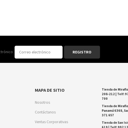
ctrónico:
MAPA DE SITIO
Tienda de Miraflo
208-212 | Telf: 9
700
Nosotros
Tienda de Miraflo
Panamá 6368, San
Contáctanos
371 657
Ventas Corporativas
Tienda de San Isi
619 | Telf: 992 1