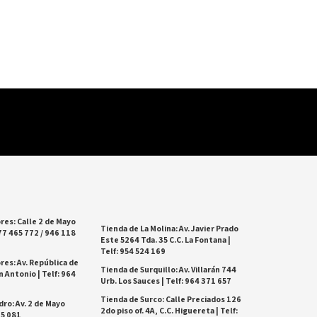
res: Calle 2 de Mayo
Tienda de La Molina: Av. Javier Prado
77 465 772 / 946 118
Este 5264 Tda. 35 C.C. La Fontana |
Telf: 954 524 169
res: Av. República de
Tienda de Surquillo: Av. Villarán 744
 Antonio | Telf: 964
Urb. Los Sauces | Telf: 964 371 657
Tienda de Surco: Calle Preciados 126
dro: Av. 2 de Mayo
2do piso of. 4A, C.C. Higuereta | Telf:
25 081