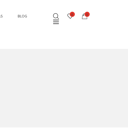
0
0
AS
BLOG