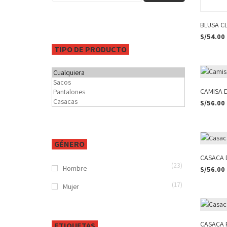
BLUSA C
S/
54.00
TIPO DE PRODUCTO
CAMISA D
S/
56.00
GÉNERO
CASACA 
(23)
Hombre
S/
56.00
(17)
Mujer
CASACA 
ETIQUETAS