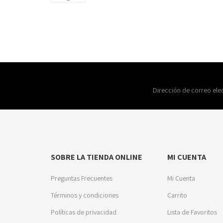
Dirección de correo ele
SOBRE LA TIENDA ONLINE
MI CUENTA
Preguntas Frecuentes
Mi Cuenta
Términos y condiciones
Carrito
Políticas de privacidad
Lista de Favoritos