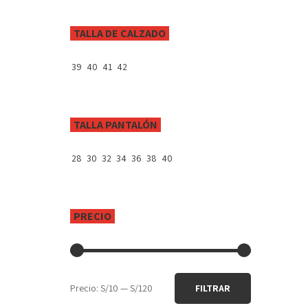
TALLA DE CALZADO
39
40
41
42
TALLA PANTALÓN
28
30
32
34
36
38
40
PRECIO
Precio
Precio
Precio:
S/10
—
S/120
FILTRAR
mínimo
máximo