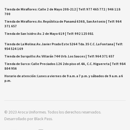
Tienda de Miraflores: Calle 2 de Mayo 208-212 | Telf: 977 465 772 / 946 118
700
Tienda de Miraflores: Av. República de Panamá 6368, San Antonio | Telf: 964
371 657
Tienda de San Isidro: Av. 2 de Mayo 619 | Telf: 992 125 081
Tienda de La Molina: Av. Javier Prado Este 5264 Tda. 35 C.C. La Fontana | Telf:
954 524 169
Tienda de Surquillo: Av. Villarán 744 Urb. Los Sauces | Telf: 964 371 657
Tienda de Surco: Calle Preciados 126 2do piso of. 4A, C.C. Higuereta | Telf: 984
804 956
Horario de atención: Lunes a viernes de 9 a.m. a 7 p.m. y sábados de 9 a.m. a 6
p.m.
© 2023 Aroca Uniformes. Todos los derechos reservados.
Desarrollado por Black Pass.