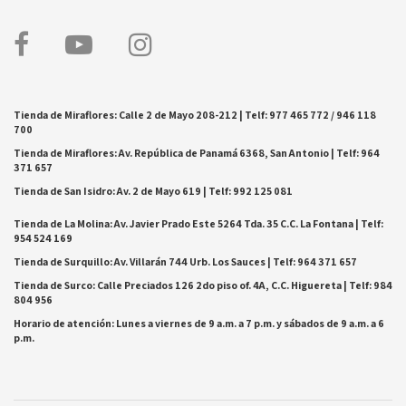
Tienda de Miraflores: Calle 2 de Mayo 208-212 | Telf: 977 465 772 / 946 118
700
Tienda de Miraflores: Av. República de Panamá 6368, San Antonio | Telf: 964
371 657
Tienda de San Isidro: Av. 2 de Mayo 619 | Telf: 992 125 081
Tienda de La Molina: Av. Javier Prado Este 5264 Tda. 35 C.C. La Fontana | Telf:
954 524 169
Tienda de Surquillo: Av. Villarán 744 Urb. Los Sauces | Telf: 964 371 657
Tienda de Surco: Calle Preciados 126 2do piso of. 4A, C.C. Higuereta | Telf: 984
804 956
Horario de atención: Lunes a viernes de 9 a.m. a 7 p.m. y sábados de 9 a.m. a 6
p.m.