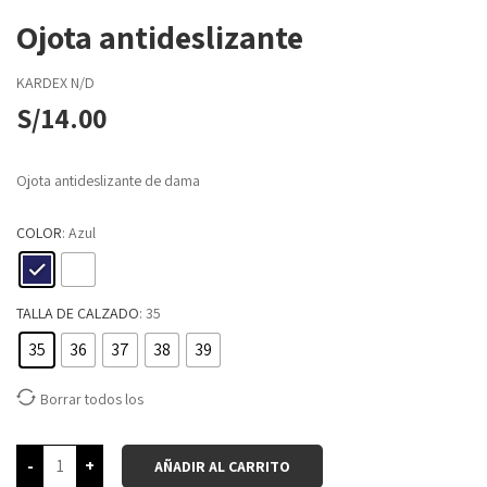
Ojota antideslizante
KARDEX
N/D
S/
14.00
Ojota antideslizante de dama
COLOR
: Azul
TALLA DE CALZADO
: 35
35
36
37
38
39
Borrar todos los
-
+
AÑADIR AL CARRITO