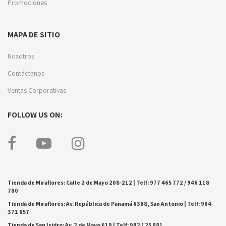
Promociones
MAPA DE SITIO
Nosotros
Contáctanos
Ventas Corporativas
FOLLOW US ON:
Tienda de Miraflores: Calle 2 de Mayo 208-212 | Telf: 977 465 772 / 946 118
700
Tienda de Miraflores: Av. República de Panamá 6368, San Antonio | Telf: 964
371 657
Tienda de San Isidro: Av. 2 de Mayo 619 | Telf: 992 125 081