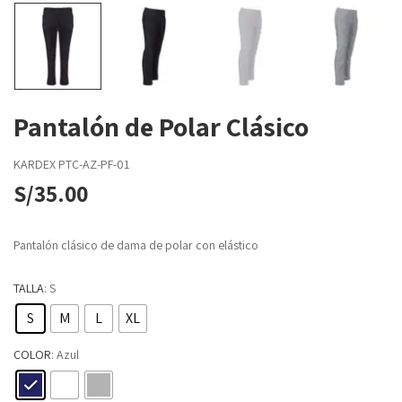
Pantalón de Polar Clásico
KARDEX
PTC-AZ-PF-01
S/
35.00
Pantalón clásico de dama de polar con elástico
TALLA
: S
S
M
L
XL
COLOR
: Azul