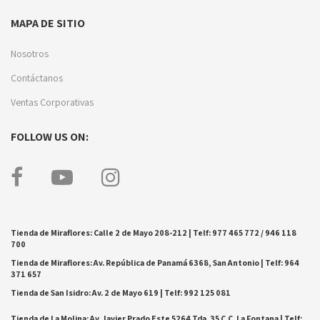
MAPA DE SITIO
Nosotros
Contáctanos
Ventas Corporativas
FOLLOW US ON:
Tienda de Miraflores: Calle 2 de Mayo 208-212 | Telf: 977 465 772 / 946 118
700
Tienda de Miraflores: Av. República de Panamá 6368, San Antonio | Telf: 964
371 657
Tienda de San Isidro: Av. 2 de Mayo 619 | Telf: 992 125 081
Tienda de La Molina: Av. Javier Prado Este 5264 Tda. 35 C.C. La Fontana | Telf: