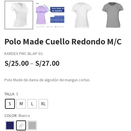
Polo Made Cuello Redondo M/C
KARDEX
PMC-BL-AP-01
S/
25.00
–
S/
27.00
Polo Made de dama de algodón de mangas cortas
TALLA
: S
S
M
L
XL
COLOR
: Blanco