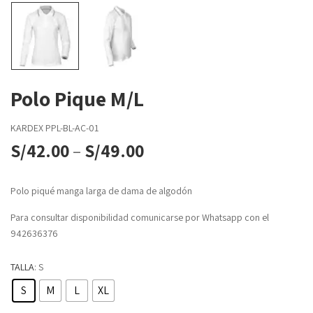
Polo Pique M/L
KARDEX
PPL-BL-AC-01
S/
42.00
–
S/
49.00
Polo piqué manga larga de dama de algodón
Para consultar disponibilidad comunicarse por Whatsapp con el
942636376
TALLA
: S
S
M
L
XL