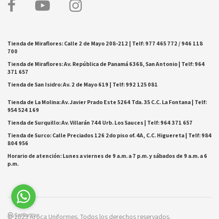
Tienda de Miraflores: Calle 2 de Mayo 208-212 | Telf: 977 465 772 / 946 118
700
Tienda de Miraflores: Av. República de Panamá 6368, San Antonio | Telf: 964
371 657
Tienda de San Isidro: Av. 2 de Mayo 619 | Telf: 992 125 081
Tienda de La Molina: Av. Javier Prado Este 5264 Tda. 35 C.C. La Fontana | Telf:
954 524 169
Tienda de Surquillo: Av. Villarán 744 Urb. Los Sauces | Telf: 964 371 657
Tienda de Surco: Calle Preciados 126 2do piso of. 4A, C.C. Higuereta | Telf: 984
804 956
Horario de atención: Lunes a viernes de 9 a.m. a 7 p.m. y sábados de 9 a.m. a 6
p.m.
© 2023 Aroca Uniformes. Todos los derechos reservados.