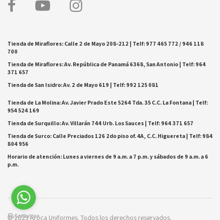
Tienda de Miraflores: Calle 2 de Mayo 208-212 | Telf: 977 465 772 / 946 118
700
Tienda de Miraflores: Av. República de Panamá 6368, San Antonio | Telf: 964
371 657
Tienda de San Isidro: Av. 2 de Mayo 619 | Telf: 992 125 081
Tienda de La Molina: Av. Javier Prado Este 5264 Tda. 35 C.C. La Fontana | Telf:
954 524 169
Tienda de Surquillo: Av. Villarán 744 Urb. Los Sauces | Telf: 964 371 657
Tienda de Surco: Calle Preciados 126 2do piso of. 4A, C.C. Higuereta | Telf: 984
804 956
Horario de atención: Lunes a viernes de 9 a.m. a 7 p.m. y sábados de 9 a.m. a 6
p.m.
© 2023 Aroca Uniformes. Todos los derechos reservados.