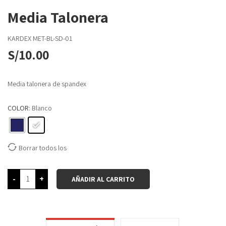
Media Talonera
KARDEX
MET-BL-SD-01
S/
10.00
Media talonera de spandex
COLOR
: Blanco
Borrar todos los
-
+
AÑADIR AL CARRITO