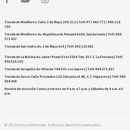
Tienda de Miraflores: Calle 2 de Mayo 208-212 | Telf: 977 465 772 / 946 118
700
Tienda de Miraflores: Av. República de Panamá 6368, San Antonio | Telf: 964
371 657
Tienda de San Isidro: Av. 2 de Mayo 619 | Telf: 992 125 081
Tienda de La Molina: Av. Javier Prado Este 5264 Tda. 35 C.C. La Fontana | Telf:
954 524 169
Tienda de Surquillo: Av. Villarán 744 Urb. Los Sauces | Telf: 964 371 657
Tienda de Surco: Calle Preciados 126 2do piso of. 4A, C.C. Higuereta | Telf: 984
804 956
Horario de atención: Lunes a viernes de 9 a.m. a 7 p.m. y sábados de 9 a.m. a 6
p.m.
© 2023 Aroca Uniformes. Todos los derechos reservados.