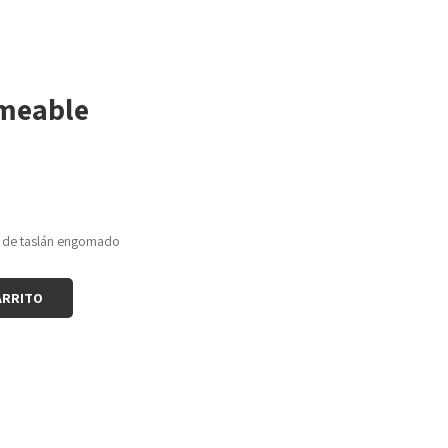
meable
 de taslán engomado
ARRITO