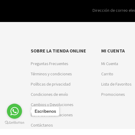
Dirección de correo ele
SOBRE LA TIENDA ONLINE
MI CUENTA
Preguntas Frecuentes
Mi Cuenta
Términos y condiciones
Carrito
Políticas de privacidad
Lista de Favoritos
Condiciones de envío
Promociones
Cambios y Devoluciones
Escríbenos
Libro de Reclamaciones
Contáctanos