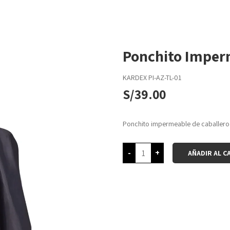
Ponchito Imper
KARDEX
PI-AZ-TL-01
S/
39.00
Ponchito impermeable de caballero
-
+
AÑADIR AL C