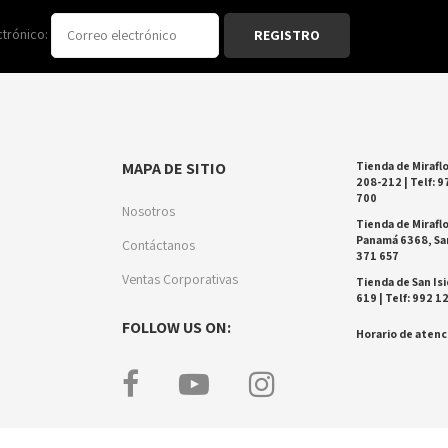
ctrónico:
MAPA DE SITIO
Tienda de Miraflo
208-212 | Telf: 9
700
Nosotros
Tienda de Miraflo
Panamá 6368, San
Contáctanos
371 657
Ventas Corporativas
Tienda de San Isi
619 | Telf: 992 1
FOLLOW US ON:
Horario de atenci