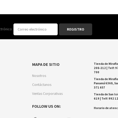
ctrónico:
MAPA DE SITIO
Tienda de Miraflo
208-212 | Telf: 9
700
Nosotros
Tienda de Miraflo
Panamá 6368, San
Contáctanos
371 657
Ventas Corporativas
Tienda de San Isi
619 | Telf: 992 1
FOLLOW US ON:
Horario de atenci