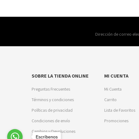
Dirección de correo ele
SOBRE LA TIENDA ONLINE
MI CUENTA
Preguntas Frecuentes
Mi Cuenta
Términos y condiciones
Carrito
Políticas de privacidad
Lista de Favoritos
Condiciones de envío
Promociones
Cambios y Devoluciones
Escríbenos