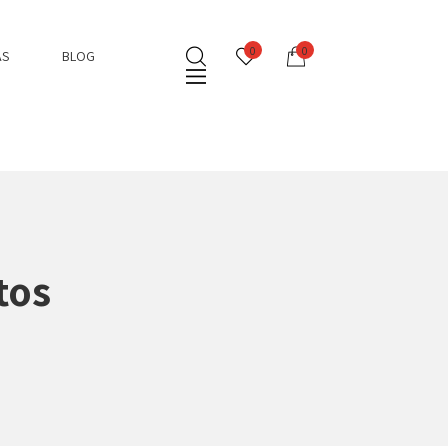
0
0
AS
BLOG
tos