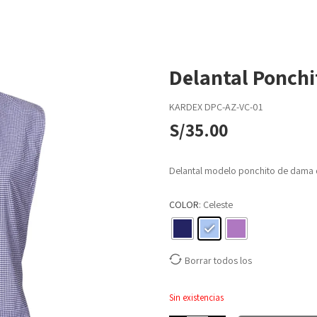
Delantal Ponchi
KARDEX
DPC-AZ-VC-01
S/
35.00
Delantal modelo ponchito de dama 
COLOR
: Celeste
Borrar todos los
Sin existencias