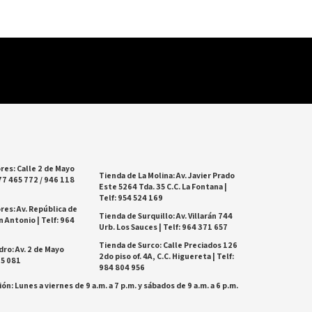
res: Calle 2 de Mayo
Tienda de La Molina: Av. Javier Prado
77 465 772 / 946 118
Este 5264 Tda. 35 C.C. La Fontana |
Telf: 954 524 169
res: Av. República de
Tienda de Surquillo: Av. Villarán 744
 Antonio | Telf: 964
Urb. Los Sauces | Telf: 964 371 657
Tienda de Surco: Calle Preciados 126
dro: Av. 2 de Mayo
2do piso of. 4A, C.C. Higuereta | Telf:
25 081
984 804 956
ón: Lunes a viernes de 9 a.m. a 7 p.m. y sábados de 9 a.m. a 6 p.m.