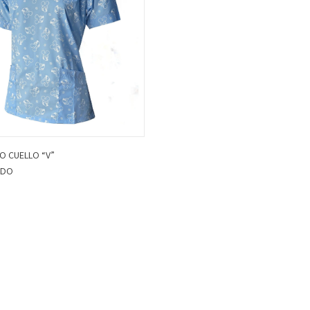
O CUELLO “V”
ADO