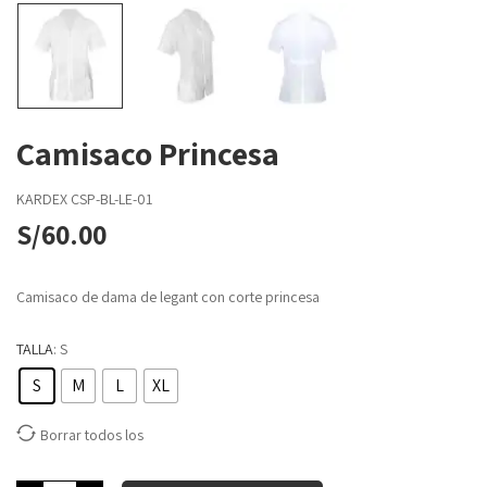
Camisaco Princesa
KARDEX
CSP-BL-LE-01
S/
60.00
Camisaco de dama de legant con corte princesa
TALLA
: S
S
M
L
XL
Borrar todos los