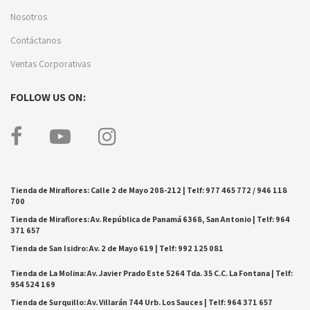
Nosotros
Contáctanos
Ventas Corporativas
FOLLOW US ON:
Tienda de Miraflores: Calle 2 de Mayo 208-212 | Telf: 977 465 772 / 946 118
700
Tienda de Miraflores: Av. República de Panamá 6368, San Antonio | Telf: 964
371 657
Tienda de San Isidro: Av. 2 de Mayo 619 | Telf: 992 125 081
Tienda de La Molina: Av. Javier Prado Este 5264 Tda. 35 C.C. La Fontana | Telf:
954 524 169
Tienda de Surquillo: Av. Villarán 744 Urb. Los Sauces | Telf: 964 371 657