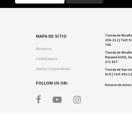
MAPA DE SITIO
Tienda de Miraflo
208-212 | Telf: 9
700
Nosotros
Tienda de Miraflo
Panamá 6368, San
Contáctanos
371 657
Ventas Corporativas
Tienda de San Isi
619 | Telf: 992 1
FOLLOW US ON:
Horario de atenci