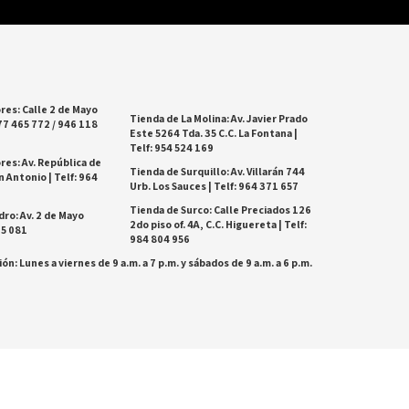
res: Calle 2 de Mayo
Tienda de La Molina: Av. Javier Prado
77 465 772 / 946 118
Este 5264 Tda. 35 C.C. La Fontana |
Telf: 954 524 169
res: Av. República de
Tienda de Surquillo: Av. Villarán 744
 Antonio | Telf: 964
Urb. Los Sauces | Telf: 964 371 657
Tienda de Surco: Calle Preciados 126
dro: Av. 2 de Mayo
2do piso of. 4A, C.C. Higuereta | Telf:
25 081
984 804 956
ón: Lunes a viernes de 9 a.m. a 7 p.m. y sábados de 9 a.m. a 6 p.m.