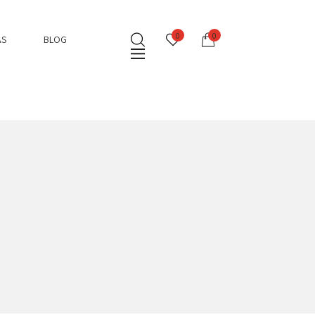
0
0
AS
BLOG