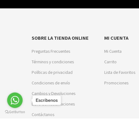
SOBRE LA TIENDA ONLINE
MI CUENTA
Preguntas Frecuentes
Mi Cuenta
Términos y condiciones
Carrito
Políticas de privacidad
Lista de Favoritos
Condiciones de envío
Promociones
Cambios y Devoluciones
Escríbenos
Libro de Reclamaciones
Contáctanos