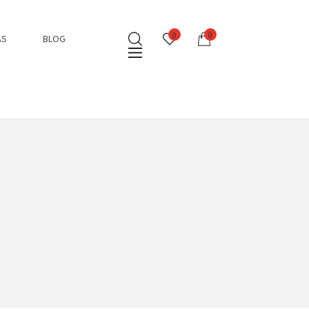
0
0
AS
BLOG