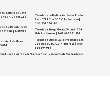
res: Calle 2 de Mayo
Tienda de La Molina: Av. Javier Prado
77 465 772 / 946 118
Este 5264 Tda. 35 C.C. La Fontana |
Telf: 954 524 169
res: Av. República de
Tienda de Surquillo: Av. Villarán 744
 Antonio | Telf: 964
Urb. Los Sauces | Telf: 964 371 657
Tienda de Surco: Calle Preciados 126
dro: Av. 2 de Mayo
2do piso of. 4A, C.C. Higuereta | Telf:
25 081
984 804 956
ón: Lunes a viernes de 9 a.m. a 7 p.m. y sábados de 9 a.m. a 6 p.m.