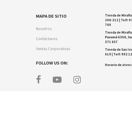
MAPA DE SITIO
Tienda de Miraflo
208-212 | Telf: 9
700
Nosotros
Tienda de Miraflo
Panamá 6368, San
Contáctanos
371 657
Ventas Corporativas
Tienda de San Isi
619 | Telf: 992 1
FOLLOW US ON:
Horario de atenci
esarrollado por Black Pass.