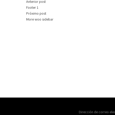
Anterior post
Footer 1
Próximo post
More woo sidebar
Dirección de correo ele