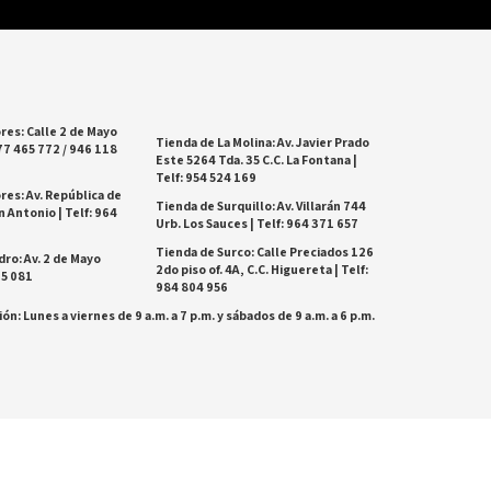
res: Calle 2 de Mayo
Tienda de La Molina: Av. Javier Prado
77 465 772 / 946 118
Este 5264 Tda. 35 C.C. La Fontana |
Telf: 954 524 169
res: Av. República de
Tienda de Surquillo: Av. Villarán 744
 Antonio | Telf: 964
Urb. Los Sauces | Telf: 964 371 657
Tienda de Surco: Calle Preciados 126
dro: Av. 2 de Mayo
2do piso of. 4A, C.C. Higuereta | Telf:
25 081
984 804 956
ón: Lunes a viernes de 9 a.m. a 7 p.m. y sábados de 9 a.m. a 6 p.m.