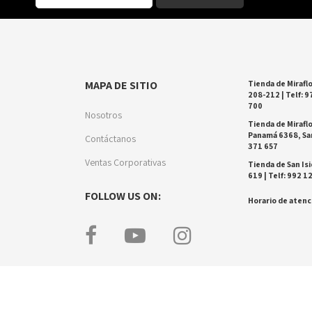
MAPA DE SITIO
Tienda de Miraflo
208-212 | Telf: 9
700
Nosotros
Tienda de Miraflo
Panamá 6368, San
Contáctanos
371 657
Ventas Corporativas
Tienda de San Isi
619 | Telf: 992 1
FOLLOW US ON:
Horario de atenci