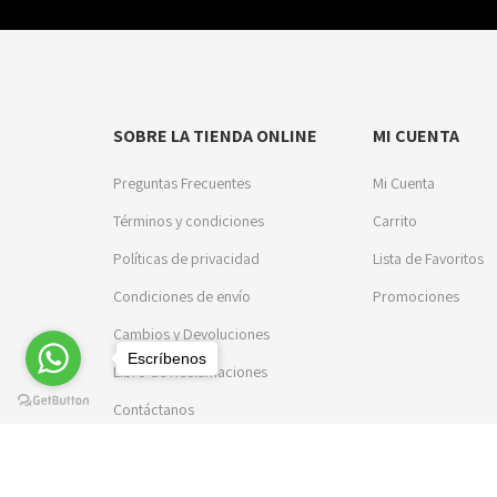
SOBRE LA TIENDA ONLINE
MI CUENTA
Preguntas Frecuentes
Mi Cuenta
Términos y condiciones
Carrito
Políticas de privacidad
Lista de Favoritos
Condiciones de envío
Promociones
Cambios y Devoluciones
Escríbenos
Libro de Reclamaciones
Contáctanos