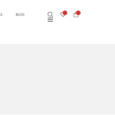
0
0
AS
BLOG