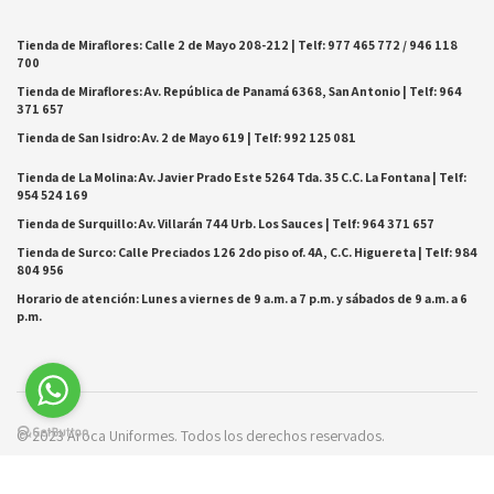
Tienda de Miraflores: Calle 2 de Mayo 208-212 | Telf: 977 465 772 / 946 118
700
Tienda de Miraflores: Av. República de Panamá 6368, San Antonio | Telf: 964
371 657
Tienda de San Isidro: Av. 2 de Mayo 619 | Telf: 992 125 081
Tienda de La Molina: Av. Javier Prado Este 5264 Tda. 35 C.C. La Fontana | Telf:
954 524 169
Tienda de Surquillo: Av. Villarán 744 Urb. Los Sauces | Telf: 964 371 657
Tienda de Surco: Calle Preciados 126 2do piso of. 4A, C.C. Higuereta | Telf: 984
804 956
Horario de atención: Lunes a viernes de 9 a.m. a 7 p.m. y sábados de 9 a.m. a 6
p.m.
© 2023 Aroca Uniformes. Todos los derechos reservados.
Desarrollado por Black Pass.