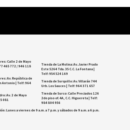
res: Calle 2 de Mayo
Tienda de La Molina: Av. Javier Prado
77 465 772 / 946 118
Este 5264 Tda. 35 C.C. La Fontana |
Telf: 954 524 169
res: Av. República de
Tienda de Surquillo: Av. Villarán 744
 Antonio | Telf: 964
Urb. Los Sauces | Telf: 964 371 657
Tienda de Surco: Calle Preciados 126
dro: Av. 2 de Mayo
2do piso of. 4A, C.C. Higuereta | Telf:
25 081
984 804 956
ón: Lunes a viernes de 9 a.m. a 7 p.m. y sábados de 9 a.m. a 6 p.m.