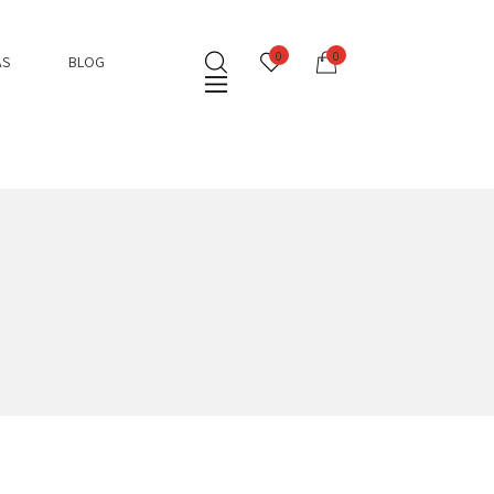
0
0
AS
BLOG