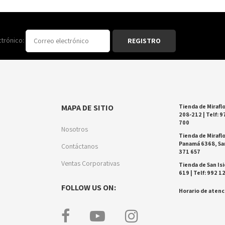
ctrónico:
MAPA DE SITIO
Tienda de Miraflo
208-212 | Telf: 9
700
Nosotros
Tienda de Miraflo
Panamá 6368, San
Contáctanos
371 657
Ventas Corporativas
Tienda de San Isi
619 | Telf: 992 1
FOLLOW US ON:
Horario de atenci