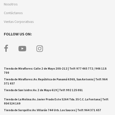
Nosotros
Contáctanos
Ventas Corporativas
FOLLOW US ON:
Tienda de Miraflores: Calle 2 de Mayo 208-212 | Telf: 977 465 772 / 946 118
700
Tienda de Miraflores: Av. República de Panamá 6368, San Antonio | Telf: 964
371 657
Tienda de San Isidro: Av. 2 de Mayo 619 | Telf: 992 125 081
Tienda de La Molina: Av. Javier Prado Este 5264 Tda. 35 C.C. La Fontana | Telf:
954 524 169
Tienda de Surquillo: Av. Villarán 744 Urb. Los Sauces | Telf: 964 371 657