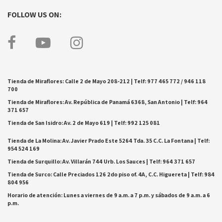
FOLLOW US ON:
Tienda de Miraflores: Calle 2 de Mayo 208-212 | Telf: 977 465 772 / 946 118
700
Tienda de Miraflores: Av. República de Panamá 6368, San Antonio | Telf: 964
371 657
Tienda de San Isidro: Av. 2 de Mayo 619 | Telf: 992 125 081
Tienda de La Molina: Av. Javier Prado Este 5264 Tda. 35 C.C. La Fontana | Telf:
954 524 169
Tienda de Surquillo: Av. Villarán 744 Urb. Los Sauces | Telf: 964 371 657
Tienda de Surco: Calle Preciados 126 2do piso of. 4A, C.C. Higuereta | Telf: 984
804 956
Horario de atención: Lunes a viernes de 9 a.m. a 7 p.m. y sábados de 9 a.m. a 6
p.m.