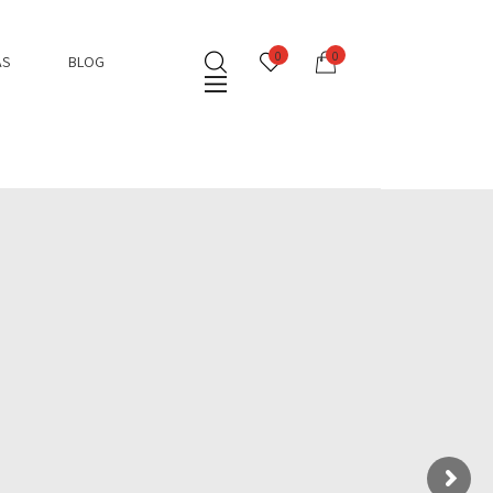
0
0
AS
BLOG