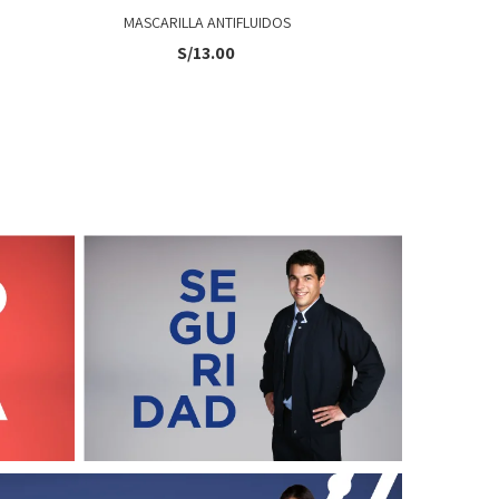
MASCARILLA ANTIFLUIDOS
C
S/
13.00
S