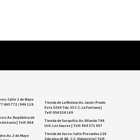
res: Calle 2 de Mayo
Tienda de La Molina: Av. Javier Prado
77 465 772 / 946 118
Este 5264 Tda. 35 C.C. La Fontana |
Telf: 954 524 169
res: Av. República de
Tienda de Surquillo: Av. Villarán 744
 Antonio | Telf: 964
Urb. Los Sauces | Telf: 964 371 657
Tienda de Surco: Calle Preciados 126
dro: Av. 2 de Mayo
2do piso of. 4A, C.C. Higuereta | Telf: