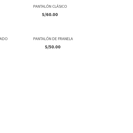
PANTALÓN CLÁSICO
PANTAL
S/
60.00
PADO
PANTALÓN DE FRANELA
PANTAL
S/
50.00