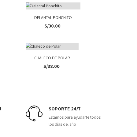
DELANTAL PONCHITO
C
S/
30.00
S/
CHALECO DE POLAR
PANTAL
S/
38.00
U
SOPORTE 24/7
Estamos para ayudarte todos
s
los días del año