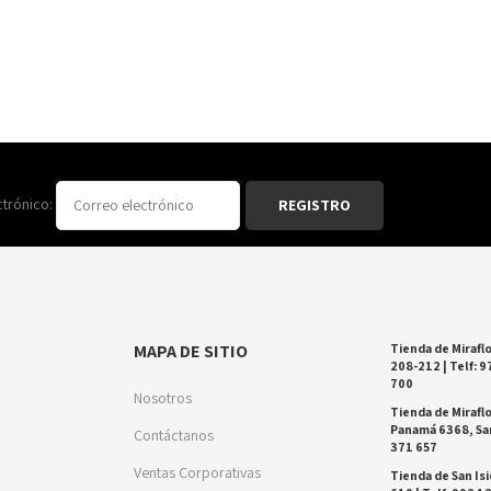
ctrónico:
MAPA DE SITIO
Tienda de Miraflo
208-212 | Telf: 9
700
Nosotros
Tienda de Miraflo
Panamá 6368, San
Contáctanos
371 657
Ventas Corporativas
Tienda de San Isi