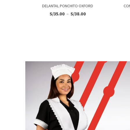
DELANTAL PONCHITO OXFORD
CO
NDO M/L
S/
35.00
–
S/
38.00