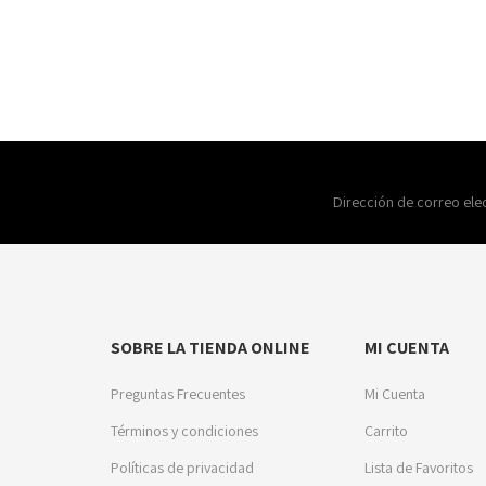
Dirección de correo ele
SOBRE LA TIENDA ONLINE
MI CUENTA
Preguntas Frecuentes
Mi Cuenta
Términos y condiciones
Carrito
Políticas de privacidad
Lista de Favoritos